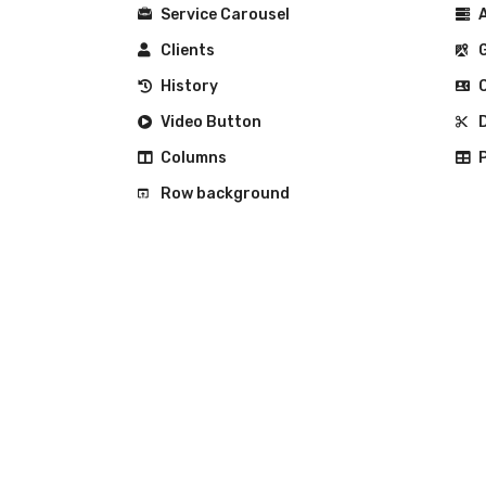
Service Carousel
A
Clients
G
History
C
Video Button
D
Columns
P
Row background